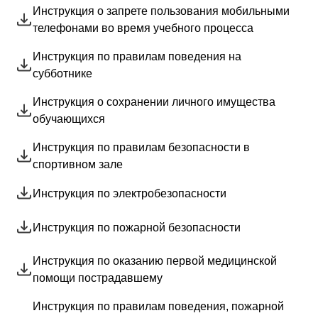
Календарь абитуриента
54.02.05 Живопись
Контакты
детскими общественными объединениями
Инструкция о запрете пользования мобильными
Особенности проведения вступительных испытаний для инвалидов и
51.02.03 Библиотечно-информационная деятельность
Программы воспитания
телефонами во время учебного процесса
лиц с ОВЗ
53.02.08 Музыкальное звукооператорское мастерство
Первичное отделение «Движение Первых»
43.02.16 Туризм и гостеприимство
Инструкция по правилам поведения на
Оборонно-массовая и спортивная работа
субботнике
Профилактика финансового кибермошеничества
Инструкция о сохранении личного имущества
График поднятия государственного флага Российской
обучающихся
Федерации и исполнение государственного гимна
Инструкция по правилам безопасности в
Профилактика интернет-зависимости
спортивном зале
Классный руководитель
Адаптация 1 курс
Инструкция по электробезопасности
Работа с родителями
Инструкция по пожарной безопасности
Конкурс профессионального мастерства «Самый
классный классный»
Инструкция по оказанию первой медицинской
Безопасность на железнодорожном транспорте
помощи пострадавшему
Разговоры о важном
Инструкция по правилам поведения, пожарной
Студенческий совет