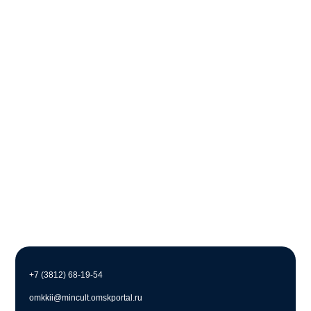
+7 (3812) 68-19-54
omkkii@mincult.omskportal.ru