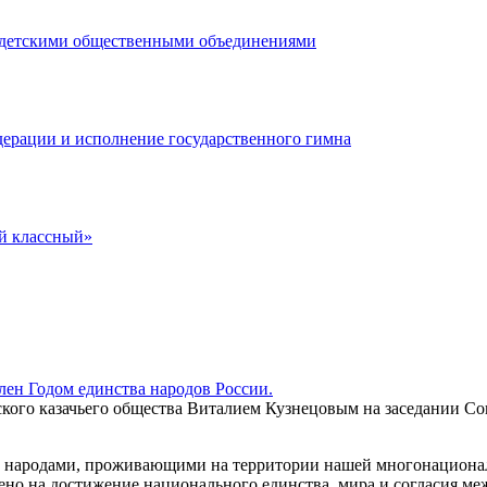
с детскими общественными объединениями
дерации и исполнение государственного гимна
й классный»
ен Годом единства народов России.
кого казачьего общества Виталием Кузнецовым на заседании С
у народами, проживающими на территории нашей многонациона
ено на достижение национального единства, мира и согласия ме