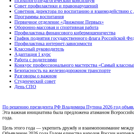
Психолого-педагогический консилиум
Совет профилактики и правонарушений
Советник директора по воспитанию и взаимодействию 
Программы воспитания
Первичное отделение «Движение Первых»
Оборонно-массовая и спортивная работа
Профилактика финансового кибермошеничества
График поднятия государственного флага Российской Фе
Профилактика интернет-зависимости
Классный руководитель
Адаптация 1 курс
Работа с родителями
Конкурс профессионального мастерства «Самый классны
Безопасность на железнодорожном транспорте
Разговоры о важном
Студенческий совет
День СПО
По решению президента РФ Владимира Путина 2026 год объявл
Эта важная инициатива была предложена атаманом Всероссийс
года.
Цель этого года — укрепить дружбу и взаимопонимание межд
Объявление 2026 года Годом единства народов России направл