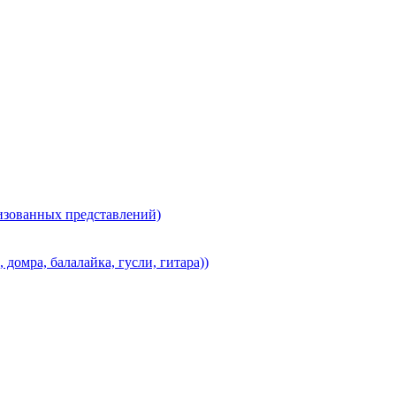
лизованных представлений)
домра, балалайка, гусли, гитара))