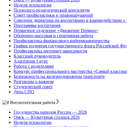
Неделя психологии
Психолого-педагогический консилиум
Совет профилактики и правонарушений
Советник директора по воспитанию и взаимодействию 
Программы воспитания
Первичное отделение «Движение Первых»
Оборонно-массовая и спортивная работа
Профилактика финансового кибермошеничества
График поднятия государственного флага Российской Фе
Профилактика интернет-зависимости
Классный руководитель
Адаптация 1 курс
Работа с родителями
Конкурс профессионального мастерства «Самый классны
Безопасность на железнодорожном транспорте
Разговоры о важном
Студенческий совет
День СПО
Воспитательная работа
Год единства народов России — 2026
Омск — Культурная столица 2026
Неделя психологии