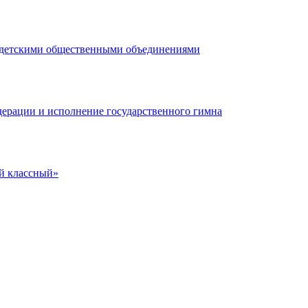
с детскими общественными объединениями
дерации и исполнение государственного гимна
й классный»