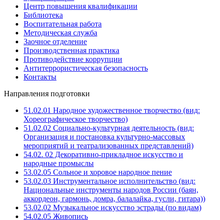
Центр повышения квалификации
Библиотека
Воспитательная работа
Методическая служба
Заочное отделение
Производственная практика
Противодействие коррупции
Антитеррористическая безопасность
Контакты
Направления подготовки
51.02.01 Народное художественное творчество (вид:
Хореографическое творчество)
51.02.02 Социально-культурная деятельность (вид:
Организация и постановка культурно-массовых
мероприятий и театрализованных представлений)
54.02. 02 Декоративно-прикладное искусство и
народные промыслы
53.02.05 Сольное и хоровое народное пение
53.02.03 Инструментальное исполнительство (вид:
Национальные инструменты народов России (баян,
аккордеон, гармонь, домра, балалайка, гусли, гитара))
53.02.02 Музыкальное искусство эстрады (по видам)
54.02.05 Живопись