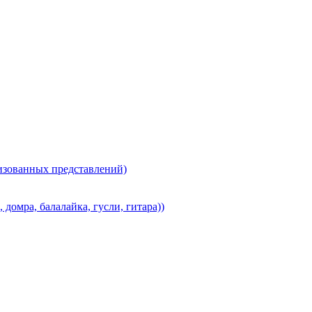
лизованных представлений)
домра, балалайка, гусли, гитара))