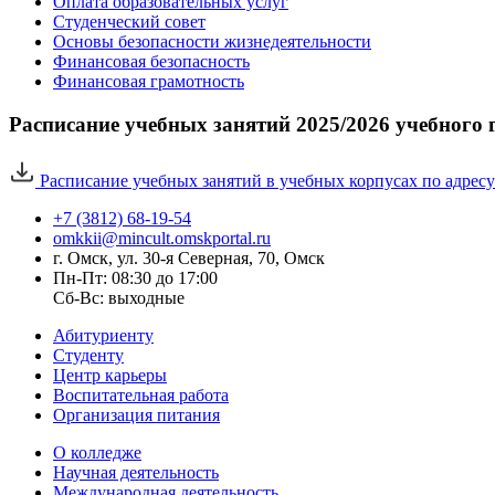
Оплата образовательных услуг
Студенческий совет
Основы безопасности жизнедеятельности
Финансовая безопасность
Финансовая грамотность
Расписание учебных занятий 2025/2026 учебного 
Расписание учебных занятий в учебных корпусах по адресу: у
+7 (3812) 68-19-54
omkkii@mincult.omskportal.ru
г. Омск, ул. 30-я Северная, 70, Омск
Пн-Пт: 08:30 до 17:00
Сб-Вс: выходные
Абитуриенту
Студенту
Центр карьеры
Воспитательная работа
Организация питания
О колледже
Научная деятельность
Международная деятельность