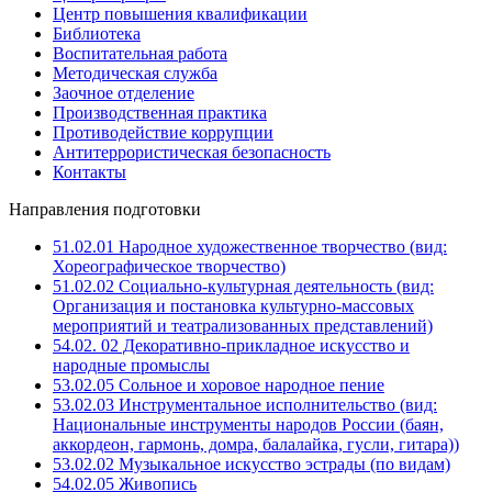
Центр повышения квалификации
Библиотека
Воспитательная работа
Методическая служба
Заочное отделение
Производственная практика
Противодействие коррупции
Антитеррористическая безопасность
Контакты
Направления подготовки
51.02.01 Народное художественное творчество (вид:
Хореографическое творчество)
51.02.02 Социально-культурная деятельность (вид:
Организация и постановка культурно-массовых
мероприятий и театрализованных представлений)
54.02. 02 Декоративно-прикладное искусство и
народные промыслы
53.02.05 Сольное и хоровое народное пение
53.02.03 Инструментальное исполнительство (вид:
Национальные инструменты народов России (баян,
аккордеон, гармонь, домра, балалайка, гусли, гитара))
53.02.02 Музыкальное искусство эстрады (по видам)
54.02.05 Живопись