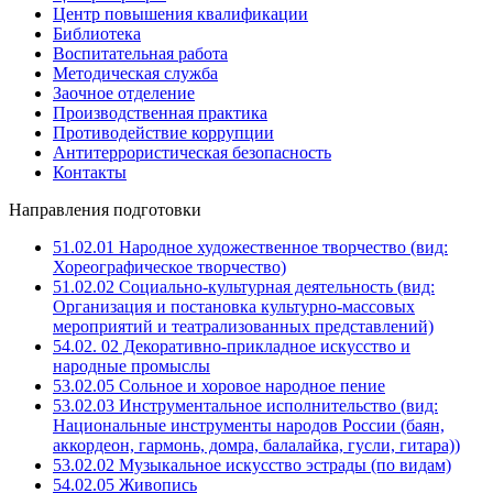
Центр повышения квалификации
Библиотека
Воспитательная работа
Методическая служба
Заочное отделение
Производственная практика
Противодействие коррупции
Антитеррористическая безопасность
Контакты
Направления подготовки
51.02.01 Народное художественное творчество (вид:
Хореографическое творчество)
51.02.02 Социально-культурная деятельность (вид:
Организация и постановка культурно-массовых
мероприятий и театрализованных представлений)
54.02. 02 Декоративно-прикладное искусство и
народные промыслы
53.02.05 Сольное и хоровое народное пение
53.02.03 Инструментальное исполнительство (вид:
Национальные инструменты народов России (баян,
аккордеон, гармонь, домра, балалайка, гусли, гитара))
53.02.02 Музыкальное искусство эстрады (по видам)
54.02.05 Живопись