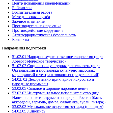
Центр повышения квалификации
Библиотека
Воспитательная работа
Методическая служба
Заочное отделение
Производственная практика
Противодействие коррупции
Антитеррористическая безопасность
Контакты
Направления подготовки
51.02.01 Народное художественное творчество (вид:
Хореографическое творчество)
51.02.02 Социально-культурная деятельность (вид:
Организация и постановка культурно-массовых
мероприятий и театрализованных представлений)
54.02. 02 Декоративно-прикладное искусство и
народные промыслы
53.02.05 Сольное и хоровое народное пение
53.02.03 Инструментальное исполнительство (вид:
Национальные инструменты народов России (баян,
аккордеон, гармонь, домра, балалайка, гусли, гитара))
53.02.02 Музыкальное искусство эстрады (по видам)
54.02.05 Живопись