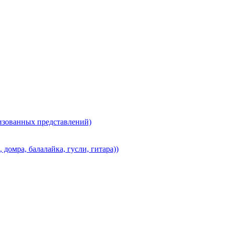
лизованных представлений)
домра, балалайка, гусли, гитара))