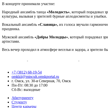
В концерте принимали участие:
Народный ансамбль танца
«Молодость»
, который порадовал з
культуры, вызывая у зрителей бурные аплодисменты и улыбки.
Вокальный ансамбль
«Славица»,
их голоса звучали гармоничн
праздника.
Мужской ансамбль
«Добры Молодцы»
, который порадовал зр
артистами.
Весь вечер проходил в атмосфере веселья и задора, а зрители
+7 (3812) 68-19-54
omkkii@mincult.omskportal.ru
г. Омск, ул. 30-я Северная, 70, Омск
Пн-Пт: 08:30 до 17:00
Сб-Вс: выходные
Абитуриенту
Студенту
Центр карьеры