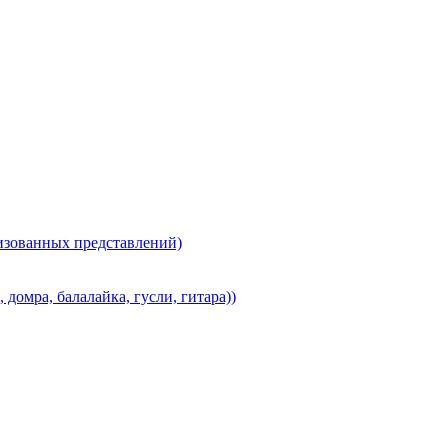
лизованных представлений)
домра, балалайка, гусли, гитара))