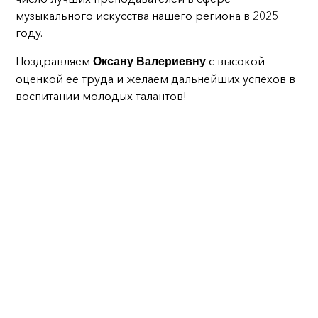
Календарь абитуриента
53.02.02 Музыкальное искусство эстрады (по видам)
Контакты
музыкального искусства нашего региона в 2025
Особенности проведения вступительных испытаний для инвалидов
54.02.05 Живопись
году.
и лиц с ОВЗ
51.02.03 Библиотечно-информационная деятельность
53.02.08 Музыкальное звукооператорское мастерство
Поздравляем
с высокой
Оксану Валериевну
43.02.16 Туризм и гостеприимство
оценкой ее труда и желаем дальнейших успехов в
воспитании молодых талантов!
Найти: