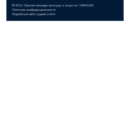
© 2023, Омский колледж культуры и искусств / ОМККИИ
Политика конфиденциальности
Разработано веб-студией LAIKA