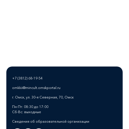
+7 (3812) 68-19-54
omkkii@mincult.omskportal.ru
г. Омск, ул. 30-я Северная, 70, Омск
Пн-Пт: 08:30 до 17:00
Сб-Вс: выходные
Сведения об образовательной организации