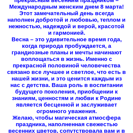
прекрасным весенним праздником –
Календарь абитуриента
53.02.02 Музыкальное искусство эстрады (по видам)
Контакты
Международным женским днем 8 марта!
Особенности проведения вступительных испытаний для инвалидов
54.02.05 Живопись
Этот замечательный день всегда
и лиц с ОВЗ
51.02.03 Библиотечно-информационная деятельность
наполнен добротой и любовью, теплом и
53.02.08 Музыкальное звукооператорское мастерство
нежностью, надеждой и верой, красотой
43.02.16 Туризм и гостеприимство
и гармонией.
Весна – это удивительное время года,
когда природа пробуждается, а
грандиозные планы и мечты начинают
воплощаться в жизнь. Именно с
прекрасной половиной человечества
связано все лучшее и светлое, что есть в
нашей жизни, и это ценится каждым из
нас с детства. Ваша роль в воспитании
будущего поколения, приобщении к
знаниям, ценностям и любви к Родине
является бесценной и заслуживает
огромного уважения.
Желаю, чтобы магическая атмосфера
праздника, наполненная свежестью
весенних цветов, сопутствовала вам и в