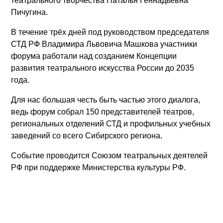
театрального творчества Наталья Геннадьевна
балалайка, гусли, гитара))
Противодействие коррупции
Количество мест для приема
Пичугина.
53.02.02 Музыкальное искусство эстрады (по видам)
Антитеррористическая безопасность
Календарь абитуриента
54.02.05 Живопись
Контакты
В течение трёх дней под руководством председателя
Особенности проведения вступительных испытаний для инвалидов и
51.02.03 Библиотечно-информационная деятельность
СТД РФ Владимира Львовича Машкова участники
лиц с ОВЗ
53.02.08 Музыкальное звукооператорское мастерство
форума работали над созданием Концепции
43.02.16 Туризм и гостеприимство
развития театрального искусства России до 2035
года.
Для нас большая честь быть частью этого диалога,
ведь форум собрал 150 представителей театров,
региональных отделений СТД и профильных учебных
заведений со всего Сибирского региона.
Событие проводится Союзом театральных деятелей
РФ при поддержке Министерства культуры РФ.
Найти: