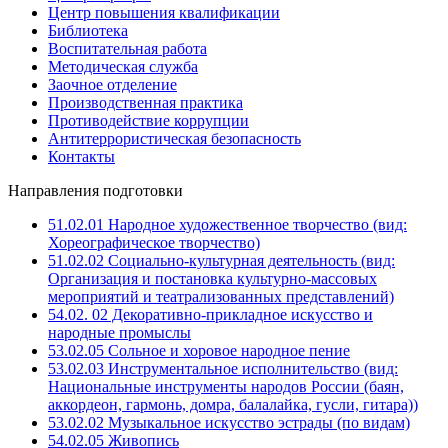
Центр повышения квалификации
Библиотека
Воспитательная работа
Методическая служба
Заочное отделение
Производственная практика
Противодействие коррупции
Антитеррористическая безопасность
Контакты
Направления подготовки
51.02.01 Народное художественное творчество (вид:
Хореографическое творчество)
51.02.02 Социально-культурная деятельность (вид:
Организация и постановка культурно-массовых
мероприятий и театрализованных представлений)
54.02. 02 Декоративно-прикладное искусство и
народные промыслы
53.02.05 Сольное и хоровое народное пение
53.02.03 Инструментальное исполнительство (вид:
Национальные инструменты народов России (баян,
аккордеон, гармонь, домра, балалайка, гусли, гитара))
53.02.02 Музыкальное искусство эстрады (по видам)
54.02.05 Живопись