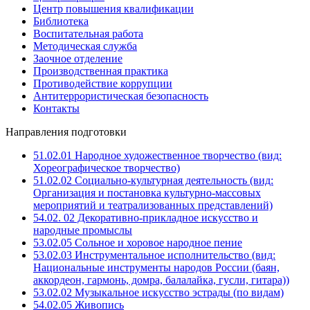
Центр повышения квалификации
Библиотека
Воспитательная работа
Методическая служба
Заочное отделение
Производственная практика
Противодействие коррупции
Антитеррористическая безопасность
Контакты
Направления подготовки
51.02.01 Народное художественное творчество (вид:
Хореографическое творчество)
51.02.02 Социально-культурная деятельность (вид:
Организация и постановка культурно-массовых
мероприятий и театрализованных представлений)
54.02. 02 Декоративно-прикладное искусство и
народные промыслы
53.02.05 Сольное и хоровое народное пение
53.02.03 Инструментальное исполнительство (вид:
Национальные инструменты народов России (баян,
аккордеон, гармонь, домра, балалайка, гусли, гитара))
53.02.02 Музыкальное искусство эстрады (по видам)
54.02.05 Живопись