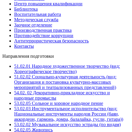
Центр повышения квалификации
Библиотека
Воспитательная работа
Методическая служба
Заочное отделение
Производственная практика
Противодействие коррупции
Антитеррористическая безопасность
Контакты
Направления подготовки
51.02.01 Народное художественное творчество (вид:
Хореографическое творчество)
51.02.02 Социально-культурная деятельность (вид:
Организация и постановка культурно-массовых
мероприятий и театрализованных представлений)
54.02. 02 Декоративно-прикладное искусство и
народные промыслы
53.02.05 Сольное и хоровое народное пение
53.02.03 Инструментальное исполнительство (вид:
Национальные инструменты народов России (баян,
аккордеон, гармонь, домра, балалайка, гусли, гитара))
53.02.02 Музыкальное искусство эстрады (по видам)
54.02.05 Живопись