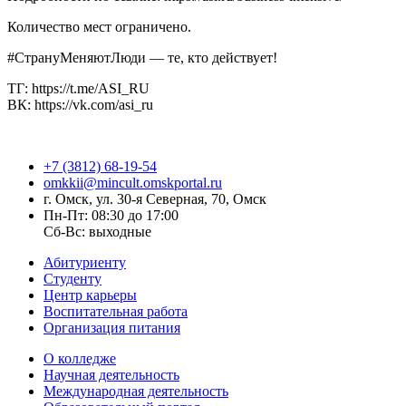
Количество мест ограничено.
#СтрануМеняютЛюди — те, кто действует!
ТГ: https://t.me/ASI_RU
ВК: https://vk.com/asi_ru
+7 (3812) 68-19-54
omkkii@mincult.omskportal.ru
г. Омск, ул. 30-я Северная, 70, Омск
Пн-Пт: 08:30 до 17:00
Сб-Вс: выходные
Абитуриенту
Студенту
Центр карьеры
Воспитательная работа
Организация питания
О колледже
Научная деятельность
Международная деятельность