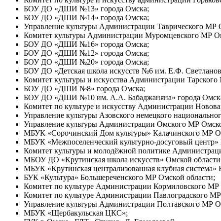
БОУ ДО «ДШИ №13» города Омска;
БОУ ДО «ДШИ №14» города Омска;
Управление культуры Администрации Таврического МР 
Комитет культуры Администрации Муромцевского МР Ом
БОУ ДО «ДШИ №16» города Омска;
БОУ ДО «ДШИ №12» города Омска;
БОУ ДО «ДШИ №20» города Омска;
БОУ ДО «Детская школа искусств №6 им. Е.Ф. Светланов
Комитет культуры и искусства Администрации Тарского
БОУ ДО «ДШИ №8» города Омска;
БОУ ДО «ДШИ №10 им. А.А. Бабаджаняна» города Омск
Комитет по культуре и искусству Администрации Новов
Управление культуры Азовского немецкого национально
Управление культуры Администрации Омского МР Омско
МБУК «Сорочинский Дом культуры» Калачинского МР Ом
МБУК «Межпоселенческий культурно-досуговый центр» 
Комитет культуры и молодёжной политике Администраци
МБОУ ДО «Крутинская школа искусств» Омской области
МБУК «Крутинская централизованная клубная система»
БУК «Культура» Большереченского МР Омской области;
Комитет по культуре Администрации Кормиловского МР 
Комитет по культуре Администрации Павлоградского МР
Управление культуры Администрации Полтавского МР О
МБУК «Щербакульская ЦКС»;