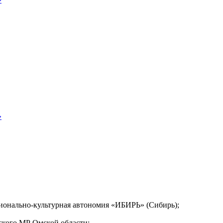
»
ционально-культурная автономия «ИБИРЬ» (Сибирь);
ского МР Омской области;