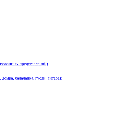
лизованных представлений)
домра, балалайка, гусли, гитара))